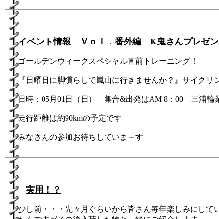
イベント情報 Ｖｏｌ．番外編 K鬼さんプレゼンツ♪
ゴールデンウィークスペシャル直前トレーニング！
『日曜日に脚慣らしで嵐山に行きませんか？』サイクリ
日時：05月01日（日） 集合&出発はAM 8：00 三浦
走行距離は約90kmの予定です
みなさんの参加お待ちしていま～す
実用！？
少し前・・・先々月ぐらいから皆さん毎年楽しみにして