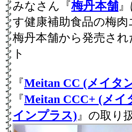
梅丹本舗
みなさん『
』
す健康補助食品の梅肉
梅丹本舗から発売され
ト
Meitan CC (メ
『
Meitan CCC+ 
『
インプラス)
』の取り