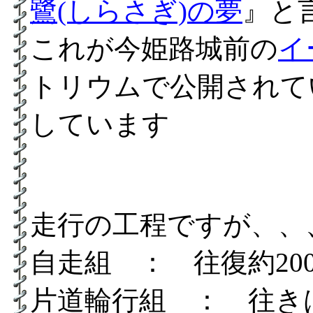
鷺(しらさぎ)の夢
』と
これが今姫路城前の
イ
トリウムで公開されて
しています
走行の工程ですが、、
自走組 ： 往復約20
片道輪行組 ： 往き