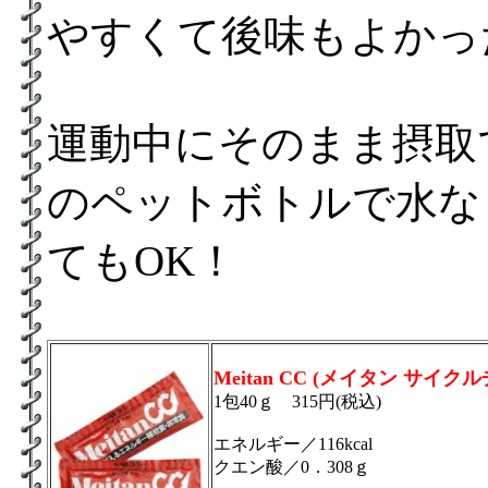
やすくて後味もよかっ
運動中にそのまま摂取で
のペットボトルで水な
てもOK！
Meitan CC (メイタン サイク
1包40ｇ 315円(税込)
エネルギー／116kcal
クエン酸／0．308ｇ