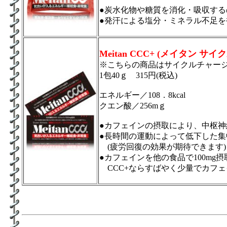
●炭水化物や糖質を消化・吸収する
●発汗による塩分・ミネラル不足
Meitan CCC+ (メイタン 
※こちらの商品はサイクルチャージ
1包40ｇ 315円(税込)
エネルギー／108．8kcal
クエン酸／256mｇ
●カフェインの摂取により、中枢
●長時間の運動によって低下した
(疲労回復の効果が期待できます)
●カフェインを他の食品で100m
CCC+ならすばやく少量でカフ