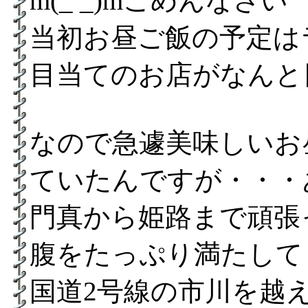
m(_ _)mごめんな
当初お昼ご飯の予定は
目当てのお店がなんと
なので急遽美味しいお
ていたんですが・・・
門真から姫路まで頑張
腹をたっぷり満たして
国道2号線の市川を越