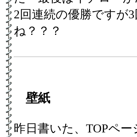
2回連続の優勝ですが
ね？？？
壁紙
昨日書いた、TOPペ