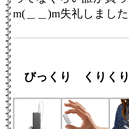
m(＿＿)m失礼しました
びっくり くりく