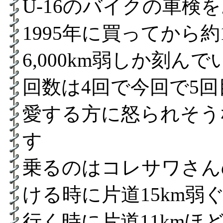
U-16のバイクの車検
1995年に買ってから
6,000km弱しか刻
回数は4回で今回で5
愛する方に怒られそう
す
乗るのはコレサワさん
ける時に片道15km
行く時に片道11km