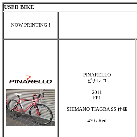
USED BIKE
NOW PRINTING !
PINARELLO
ピナレロ
2011
FP1
SHIMANO TIAGRA 9S 仕様
479 / Red